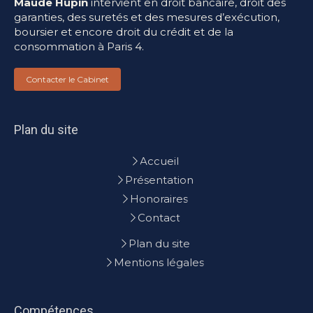
Maude Hupin
intervient en droit bancaire, droit des
garanties, des suretés et des mesures d’exécution,
boursier et encore droit du crédit et de la
consommation à Paris 4.
Contacter le Cabinet
Plan du site
Accueil
Présentation
Honoraires
Contact
Plan du site
Mentions légales
Compétences