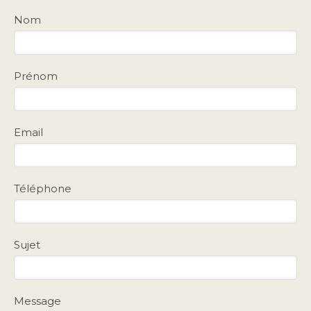
Nom
Prénom
Email
Téléphone
Sujet
Message