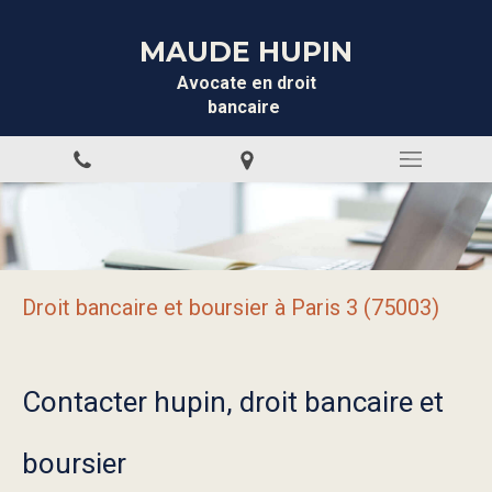
MAUDE HUPIN
Avocate en droit
bancaire
Droit bancaire et boursier à Paris 3 (75003)
Contacter hupin, droit bancaire et
boursier