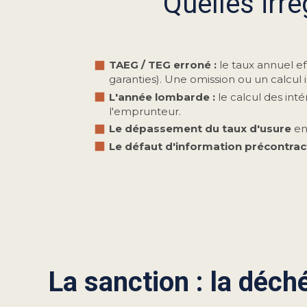
Quelles irr
TAEG / TEG erroné :
le taux annuel eff
garanties). Une omission ou un calcul i
L'année lombarde :
le calcul des int
l'emprunteur.
Le dépassement du taux d'usure
en 
Le défaut d'information précontrac
La sanction : la déch