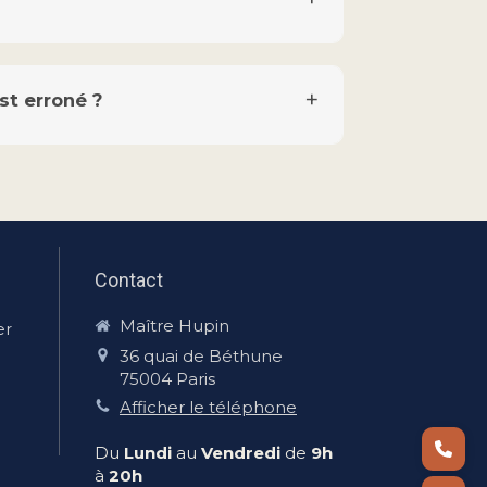
t erroné ?
Contact
Maître Hupin
er
36 quai de Béthune
75004
Paris
Afficher le téléphone
Du
Lundi
au
Vendredi
de
9h
à
20h