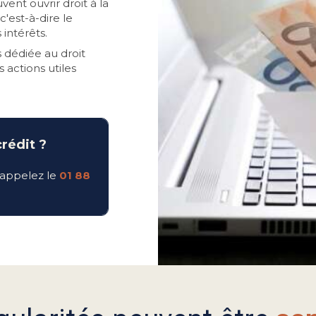
nt ouvrir droit à la
c'est-à-dire le
intérêts.
 dédiée au droit
 actions utiles
crédit ?
appelez le
01 88