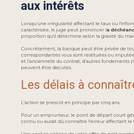
aux intérêts
Lorsqu'une irrégularité affectant le taux ou l'inf
caractérisée, le juge peut prononcer l
a déchéance
proportion qu'il détermine selon la gravité du ma
Concrètement, la banque peut être privée de tout
correspondantes vous sont restituées ou imputées 
et l'ancienneté du contrat, d'autres fondements (nul
peuvent être discutés.
Les délais à connaîtr
L'action se prescrit en principe par cinq ans.
Pour un emprunteur, le point de départ court gé
connu ou aurait dû connaître l'erreur affectant le 
Une analyse précise de votre offre de prêt permet