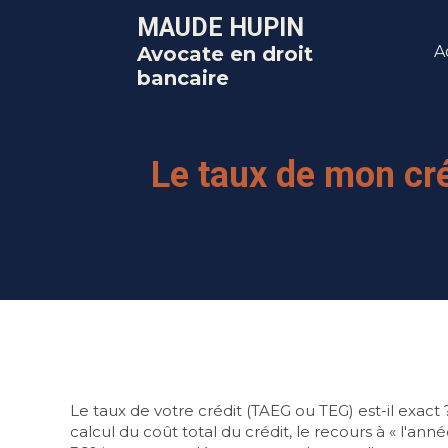
MAUDE HUPIN
Avocate en droit
A
bancaire
Le taux de mon créd
Le taux de votre crédit (TAEG ou TEG) est-il exact
calcul du coût total du crédit, le recours à « l'an