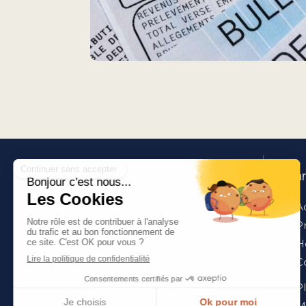
A propos
Pla
Maude Hupin
intervient en
A
droit bancaire, droit des
P
garanties, des suretés et des
H
mesures d’exécution,
boursier et encore droit du
C
crédit et de la
Pl
consommation à Paris 4.
M