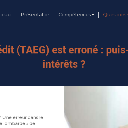
ccueil
Présentation
Compétences
Questions
it (TAEG) est erroné : puis-
intérêts ?
 ? Une erreur dans le
née lombarde » de