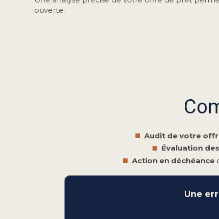
ouverte.
Co
Audit de votre off
Évaluation de
Action en déchéance
d
Une err