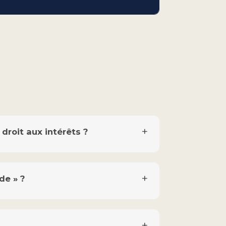
droit aux intérêts ?
de » ?