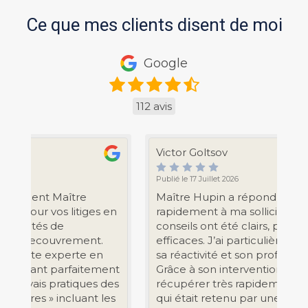
Ce que mes clients disent de moi
Google
112 avis
Victor Goltsov
So
Publié le 17 Juillet 2026
Pub
Maître Hupin a répondu très
Je
en
rapidement à ma sollicitation. Ses
so
conseils ont été clairs, précis et
Gr
efficaces. J’ai particulièrement apprécié
sa réactivité et son professionnalisme.
ent
Grâce à son intervention, j’ai pu
des
récupérer très rapidement mon argent,
es
qui était retenu par une agence