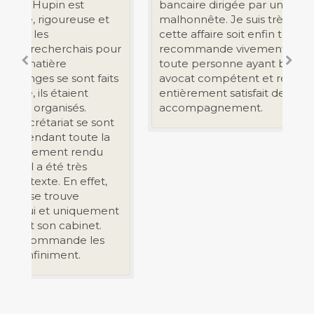
bancaire dirigée par une personne
malhonnête. Je suis très soulagé que
cette affaire soit enfin terminée. Je
our
recommande vivement Maître Hupin à
toute personne ayant besoin d’un
ts
avocat compétent et réactif. Je suis
entièrement satisfait de son
accompagnement.
t
a
nt