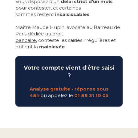
Vous disposez d'un
délai strict d'un mois
pour contester, et certaines
sommes restent
insaisissables
.
Maître Maude Hupin, avocate au Barreau de
Paris dédiée au
droit
bancaire
, conteste les saisies irrégulières et
obtient la
mainlevée
.
Votre compte vient d'être saisi
?
A
nalyse gratuite
- réponse sous
48h
ou appelez le
01 88 31 10 05